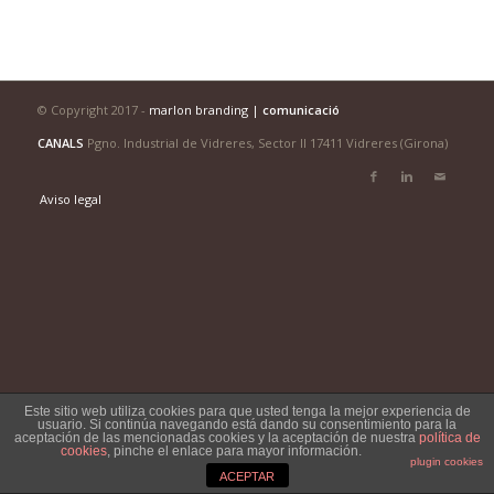
© Copyright 2017 -
marlon branding |
comunicació
CANALS
Pgno. Industrial de Vidreres, Sector II 17411 Vidreres (Girona)
Aviso legal
Este sitio web utiliza cookies para que usted tenga la mejor experiencia de
usuario. Si continúa navegando está dando su consentimiento para la
aceptación de las mencionadas cookies y la aceptación de nuestra
política de
cookies
, pinche el enlace para mayor información.
plugin cookies
ACEPTAR