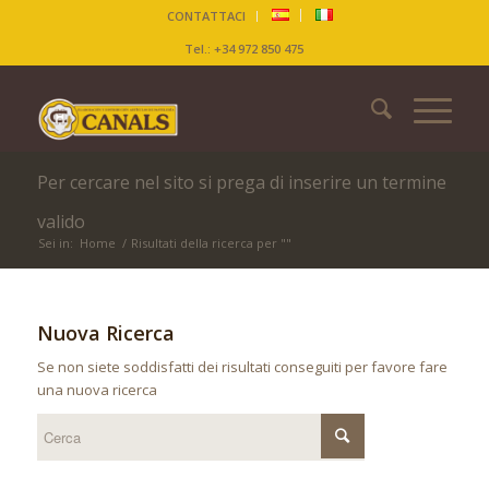
CONTATTACI
Tel.: +34 972 850 475
Per cercare nel sito si prega di inserire un termine
valido
Sei in:
Home
/
Risultati della ricerca per ""
Nuova Ricerca
Se non siete soddisfatti dei risultati conseguiti per favore fare
una nuova ricerca