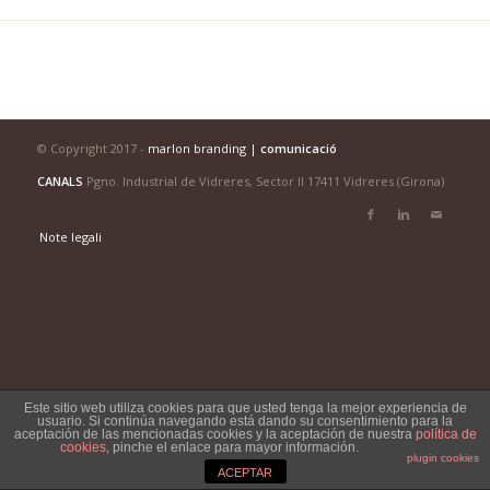
© Copyright 2017 -
marlon branding |
comunicació
CANALS
Pgno. Industrial de Vidreres, Sector II 17411 Vidreres (Girona)
Note legali
Este sitio web utiliza cookies para que usted tenga la mejor experiencia de
usuario. Si continúa navegando está dando su consentimiento para la
aceptación de las mencionadas cookies y la aceptación de nuestra
política de
cookies
, pinche el enlace para mayor información.
plugin cookies
ACEPTAR