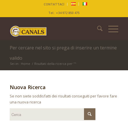
CONTATTACI
Tel.: +34 972 850 475
Per cercare nel sito si prega di inserire un termine
valido
Sei in:
Home
/
Risultati della ricerca per ""
Nuova Ricerca
Se non siete soddisfatti dei risultati conseguiti per favore fare
una nuova ricerca