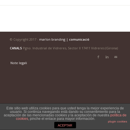
© Copyright 2017 -
marlon branding |
comunicació
CANALS
Pgno. Industrial de Vidreres, Sector II 17411 Vidreres (Girona)
Note legali
Este sitio web utiliza cookies para que usted tenga la mejor experiencia de
usuario. Si continúa navegando está dando su consentimiento para la
aceptación de las mencionadas cookies y la aceptación de nuestra
política de
cookies
, pinche el enlace para mayor información.
plugin cookies
ACEPTAR